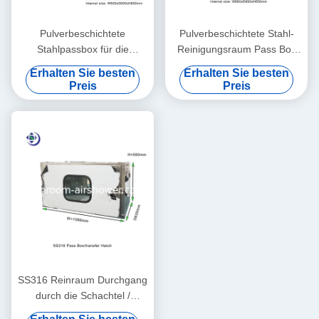
Pulverbeschichtete
Pulverbeschichtete Stahl-
Stahlpassbox für die
Reinigungsraum Pass Box
Überführung von Gütern in
Transfer Luke in der Größe
Erhalten Sie besten
Erhalten Sie besten
den Reinigungsraum
W650xD650xH660mm
Preis
Preis
600x600x600mm
SS316 Reinraum Durchgang
durch die Schachtel /
Übertragungsschleuse Keine