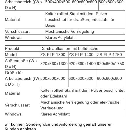
Arbeitsbereich ((W x
500x400x500
600x600x600
800x800x600
D x H)
Kalter rollled Stahl mit dem Pulver
Material
beschichtet für draußen, Edelstahl für
Basis
Verschlussart
Mechanische Verriegelung
Windows
Klares Acrylblatt
Produkt
Durchlaufkasten mit Luftdusche
Modell
ZS-FLP-1300
ZS-FLP-1400
ZS-FLP-1750
Außenmaße (W x
820x560x1300
920x660x1400
920x660x1750
D x H)
Größe für
Arbeitsbereich ((W
500x500x600
600x600x600
600x600x600
x D x H)
Kalter rollled Stahl mit dem Pulver beschichtet
Material
oder Edelstahl
Mechanische Verriegelung oder elektrische
Verschlussart
Verriegelung
Windows
Klares Acrylblatt
wir können Sondergröße und Anforderung gemäß unserer
Kunden anbieten.