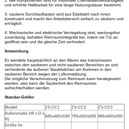
2: Alle Komponenten sind für maximale Chemikalienbeständigkeit
und erhöhte Haltbarkeit für eine lange Nutzungsdauer bestimmt.
3: saubere Durchlaufkästen wird aus Edelstahl nach innen
konstruiert und macht den Arbeitsbereich einfach zu säubern und
erträglich.
4: Mechanische und elektrische Verriegelung sind, wartungsfrei
zuverlässig, behalten Reinraumintegrität bei, indem sie Tür an
geöffnet sein und die gleiche Zeit verhindert.
Anwendung
Es wendete hauptsächlich an den Waren das transimission
zwischen den sauberen und nicht-sauberen Bereichen an und
verhinderte die äußeren Staubteilchen am Kommen in den
sauberen Bereich wegen der Luftumwälzung.
Die mögliche Verschmutzung zum Reinraum kann herabgesetzt
werden, also kann die Sauberkeit des Reinraumes
aufrechterhalten werden.
Standar-Größe:
Modell
ZS-CC1
ZS-CC2
ZS-CC3
Außenmaße (W x D x
685x460x590
785x660x690
985x660x890
H)
Größe für