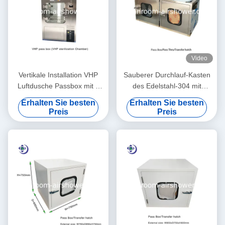
Video
Vertikale Installation VHP
Sauberer Durchlauf-Kasten
Luftdusche Passbox mit 2
des Edelstahl-304 mit
kW Leistung für die
mechanischer/elektrischer
Erhalten Sie besten
Erhalten Sie besten
Sterilisation
Verriegelung
Preis
Preis