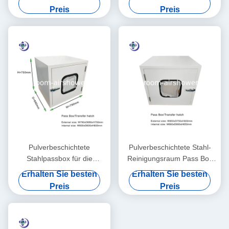
Sterilisation
Verriegelung
Preis
Preis
Pulverbeschichtete
Pulverbeschichtete Stahl-
Stahlpassbox für die
Reinigungsraum Pass Box
Überführung von Gütern in
Transfer Luke in der Größe
Erhalten Sie besten
Erhalten Sie besten
den Reinigungsraum
W650xD650xH660mm
Preis
Preis
600x600x600mm