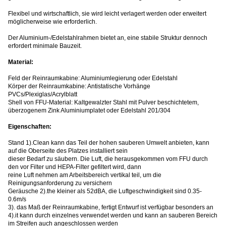
Flexibel und wirtschaftlich, sie wird leicht verlagert werden oder erweitert
möglicherweise wie erforderlich.
Der Aluminium-/Edelstahlrahmen bietet an, eine stabile Struktur dennoch
erfordert minimale Bauzeit.
Material:
Feld der Reinraumkabine: Aluminiumlegierung oder Edelstahl
Körper der Reinraumkabine: Antistatische Vorhänge
PVCs/Plexiglas/Acrylblatt
Shell von FFU-Material: Kaltgewalzter Stahl mit Pulver beschichtetem,
überzogenem Zink Aluminiumplatet oder Edelstahl 201/304
Eigenschaften:
Stand 1).Clean kann das Teil der hohen sauberen Umwelt anbieten, kann
auf die Oberseite des Platzes installiert sein
dieser Bedarf zu säubern. Die Luft, die herausgekommen vom FFU durch
den vor Filter und HEPA-Filter gefiltert wird, dann
reine Luft nehmen am Arbeitsbereich vertikal teil, um die
Reinigungsanforderung zu versichern
Geräusche 2).the kleiner als 52dBA, die Luftgeschwindigkeit sind 0.35-
0.6m/s
3). das Maß der Reinraumkabine, fertigt Entwurf ist verfügbar besonders an
4).it kann durch einzelnes verwendet werden und kann an sauberen Bereich
im Streifen auch angeschlossen werden