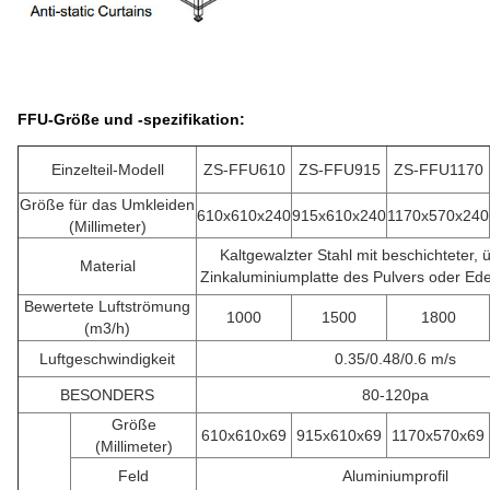
FFU-Größe und -spezifikation:
Einzelteil-Modell
ZS-FFU610
ZS-FFU915
ZS-FFU1170
Größe für das Umkleiden
610x610x240
915x610x240
1170x570x240
(Millimeter)
Kaltgewalzter Stahl mit beschichteter,
Material
Zinkaluminiumplatte des Pulvers oder Ede
Bewertete Luftströmung
1000
1500
1800
(m3/h)
Luftgeschwindigkeit
0.35/0.48/0.6 m/s
BESONDERS
80-120pa
Größe
610x610x69
915x610x69
1170x570x69
(Millimeter)
Feld
Aluminiumprofil