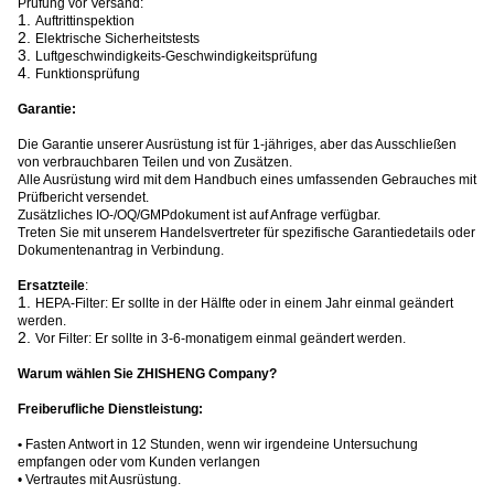
Prüfung vor Versand:
1.
Auftrittinspektion
2.
Elektrische Sicherheitstests
3.
Luftgeschwindigkeits-Geschwindigkeitsprüfung
4.
Funktionsprüfung
Garantie:
Die Garantie unserer Ausrüstung ist für 1-jähriges, aber das Ausschließen
von verbrauchbaren Teilen und von Zusätzen.
Alle Ausrüstung wird mit dem Handbuch eines umfassenden Gebrauches mit
Prüfbericht versendet.
Zusätzliches IO-/OQ/GMPdokument ist auf Anfrage verfügbar.
Treten Sie mit unserem Handelsvertreter für spezifische Garantiedetails oder
Dokumentenantrag in Verbindung.
Ersatzteile
:
1.
HEPA-Filter: Er sollte in der Hälfte oder in einem Jahr einmal geändert
werden.
2.
Vor Filter: Er sollte in 3-6-monatigem einmal geändert werden.
Warum wählen Sie ZHISHENG Company?
Freiberufliche Dienstleistung:
•
Fasten Antwort in 12 Stunden, wenn wir irgendeine Untersuchung
empfangen oder vom Kunden verlangen
• Vertrautes mit Ausrüstung.