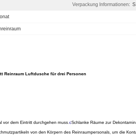
Verpackung Informationen:
S
onat
hreinraum
t Reinraum Luftdusche für drei Personen
l vor dem Eintritt durchgehen muss.
c
Schlanke Räume zur Dekontamina
Schmutzpartikeln von den Körpern des Reinraumpersonals, um die Kont