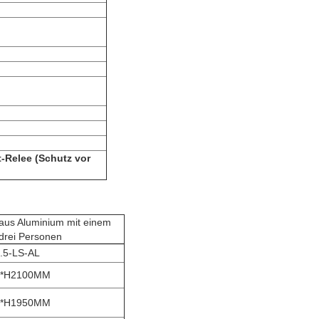
-Relee (Schutz vor
us Aluminium mit einem
 drei Personen
.5-LS-AL
0*H2100MM
0*H1950MM