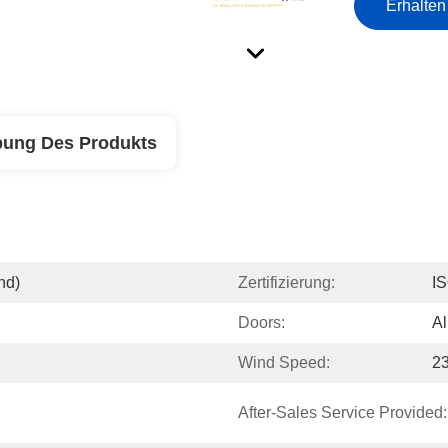
Erhalten
bung Des Produkts
nd)
Zertifizierung:
I
Doors:
A
Wind Speed:
2
After-Sales Service Provided: