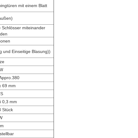
ngtüren mit einem Blatt
außen)
e Schlösser miteinander
nden
sonen
 und Einseitige Blasung))
ze
 W
 Appro.380
 x 69 mm
CS
i 0,3 mm
 Stück
W
mm
stellbar