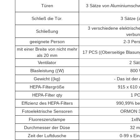
Türen
3 Sätze von Aluminiumschwi
Schließ die Tür.
3 Sätze (
3 verschiedene elektrisch
Schließung
verbu
geeignete Person
2-3 Per
mit einer Breite von nicht mehr
17 PCS ((Oberseitige Blasung
als 20 mm
Ventilator
2 Sät
Blasleistung ((W)
800
Gewicht ((kg)
- Das ist der
HEPA-Filtergröße
915 x 610
HEPA-Filter qty
1 P
Effizienz des HEPA-Filters
990,99% be
Fotoelektrische Sensoren
ORMON 3
Fluoreszenzlampe
1x8
Durchmesser der Düse
32 
Zeit der Luftdusche
0-99 s Ein