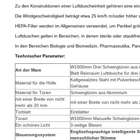
Zu den Konstruktionen einer Luftduscheinheit gehören eine ein
Die Windgeschwindigkeit beträgt etwa 25 km/h.
m/s
oder höher 
H
EPA-Filter werden im Allgemeinen verwendet, um Partikel größ
Luftduschen gelten in Bereichen, in denen sterile oder staubfre
In den Bereichen Biologie und Biomedizin, Pharmazeutika, Pare
Technischer Parameter:
W1000mm Drei Schwingtüren aus A
Art der Ware
Blatt Reinraum Luftdusche für drei
Kaltgewalztes Stahl mit Pulverbesch
Material für die Hülle
Gehäuse
Material für Türen
Schwingtüren aus Aluminium
mit einer Breite von nicht
mit einer Breite von nicht mehr al
mehr als 20 mm
Türblatt
Einblätter
Türart
W1000mm Manuelle Schwingtüren
Ein schönes Licht
3-seitige Blasen
Englischsprachige intelligente 
Steuerungssystem
menschlicher Stimme