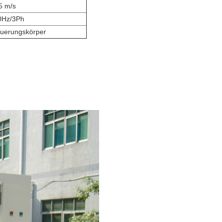
5 m/s
0Hz/3Ph
euerungskörper