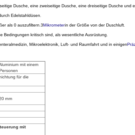
seitige Dusche, eine zweiseitige Dusche, eine dreiseitige Dusche und 
durch Edelstahldüsen.
er als 0 auszufiltern.3
Mikrometer
in der Größe von der Duschluft.
ie Bedingungen kritisch sind, als wesentliche Ausrüstung.
nteralmedizin, Mikroelektronik, Luft- und Raumfahrt und in einigen
Präz
luminium mit einem
 Personen
ichtung für die
s 20 mm
Steuerung mit