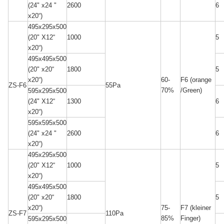
2600
6
(24" x24 "
x20“)
495x295x500
1000
5
(20" X12“
x20“)
495x495x500
1800
5
(20" x20“
60-
F6 (orange
x20“)
ZS-F6
55Pa
70%
/Green)
595x295x500
1300
6
(24" X12“
x20“)
595x595x500
2600
6
(24" x24 "
x20“)
495x295x500
1000
5
(20" X12“
x20“)
495x495x500
1800
5
(20" x20“
75-
F7 (kleiner
x20“)
ZS-F7
110Pa
85%
Finger)
595x295x500