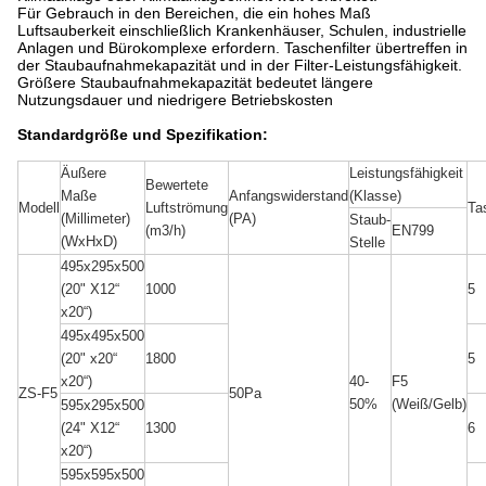
Für Gebrauch in den Bereichen, die ein hohes Maß
Luftsauberkeit einschließlich Krankenhäuser, Schulen, industrielle
Anlagen und Bürokomplexe erfordern. Taschenfilter übertreffen in
der Staubaufnahmekapazität und in der Filter-Leistungsfähigkeit.
Größere Staubaufnahmekapazität bedeutet längere
Nutzungsdauer und niedrigere Betriebskosten
Standardgröße und Spezifikation:
Äußere
Leistungsfähigkeit
Bewertete
Maße
Anfangswiderstand
(Klasse)
Modell
Luftströmung
Ta
(Millimeter)
(PA)
Staub-
(m3/h)
EN799
(WxHxD)
Stelle
495x295x500
1000
5
(20" X12“
x20“)
495x495x500
1800
5
(20" x20“
40-
F5
x20“)
ZS-F5
50Pa
50%
(Weiß/Gelb)
595x295x500
1300
6
(24" X12“
x20“)
595x595x500