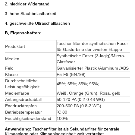
2.
niedriger Widerstand
3.
hohe Staubbelastbarkeit
4.
geschweißte Ultraschalltaschen
B, Eigenschaften:
Taschenfilter der synthetischen Faser
Produktart
für Gasturbine der zweiten Etappe
Synthetische Faser (3-lagig)/Mircro-
Medien
Glasfaser
Feld
Galvanisierter Plastik /Aluminum /ABS
Klasse
F5-F9 (EN799)
Durchschnittliche
45%; 65%; 85%; 95%;
Leistungsfähigkeit
Medienfarbe
Weiß, Orange (Grün), Rosa, gelb
Anfangsdruckabfall
50-120 PA (0.2-0.48 WG)
Enddrucktropfen
200-500 PA (0.8-2 WG)
Betriebstemperatur
ºC 80
Feuchtigkeitswiderstand:
100%
Anwendung:
Taschenfilter ist als Sekundärfilter für zentrale
Klimaanlage oder Klimaanlageeinheit weit verbreitet
.