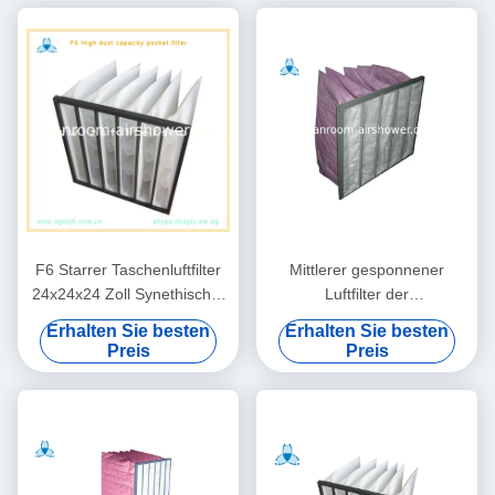
F6 Starrer Taschenluftfilter
Mittlerer gesponnener
24x24x24 Zoll Synethischer
Luftfilter der
Filber für Gasturbinen
Leistungsfähigkeits-F7 nicht
Erhalten Sie besten
Erhalten Sie besten
mit 5 Taschen, 595*595*500
Preis
Preis