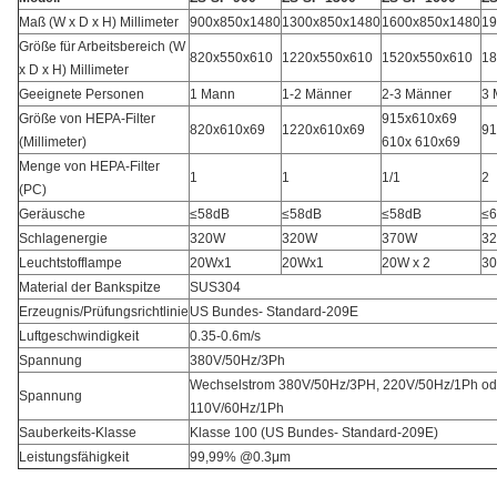
Maß (W x D x H) Millimeter
900x850x1480
1300x850x1480
1600x850x1480
1
Größe für Arbeitsbereich (W
820x550x610
1220x550x610
1520x550x610
1
x D x H) Millimeter
Geeignete Personen
1 Mann
1-2 Männer
2-3 Männer
3 
Größe von HEPA-Filter
915x610x69
820x610x69
1220x610x69
91
(Millimeter)
610x 610x69
Menge von HEPA-Filter
1
1
1/1
2
(PC)
Geräusche
≤58dB
≤58dB
≤58dB
≤
Schlagenergie
320W
320W
370W
3
Leuchtstofflampe
20Wx1
20Wx1
20W x 2
3
Material der Bankspitze
SUS304
Erzeugnis/Prüfungsrichtlinie
US Bundes- Standard-209E
Luftgeschwindigkeit
0.35-0.6m/s
Spannung
380V/50Hz/3Ph
Wechselstrom 380V/50Hz/3PH, 220V/50Hz/1Ph od
Spannung
110V/60Hz/1Ph
Sauberkeits-Klasse
Klasse 100 (US Bundes- Standard-209E)
Leistungsfähigkeit
99,99% @0.3μm