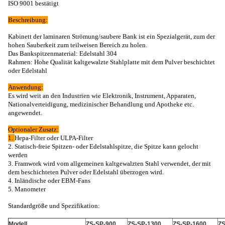
ISO 9001 bestätigt
Beschreibung:
Kabinett der laminaren Strömung/saubere Bank ist ein Spezialgerät, zum der
hohen Sauberkeit zum teilweisen Bereich zu holen.
Das Bankspitzenmaterial: Edelstahl 304
Rahmen: Hohe Qualität kaltgewalzte Stahlplatte mit dem Pulver beschichtet
oder Edelstahl
Anwendung:
Es wird weit an den Industrien wie Elektronik, Instrument, Apparaten,
Nationalverteidigung, medizinischer Behandlung und Apotheke etc.
angewendet.
Optionaler Zusatz:
1.
Hepa-Filter oder ULPA-Filter
2. Statisch-freie Spitzen- oder Edelstahlspitze, die Spitze kann gelocht
werden
3. Framwork wird vom allgemeinen kaltgewalzten Stahl verwendet, der mit
dem beschichteten Pulver oder Edelstahl überzogen wird.
4. Inländische oder EBM-Fans
5. Manometer
Standardgröße und Spezifikation:
Modell
ZS-SP-900
ZS-SP-1300
ZS-SP-1600
ZS