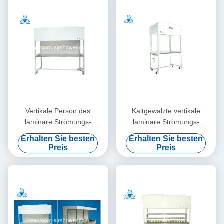
Vertikale Person des
Kaltgewalzte vertikale
laminare Strömungs-
laminare Strömungs-
Kabinett-1-2 für
Hauben-StahlLuftströmung
Erhalten Sie besten
Erhalten Sie besten
wissenschaftliches
für pharmazeutisches
Preis
Preis
Forschungslabor