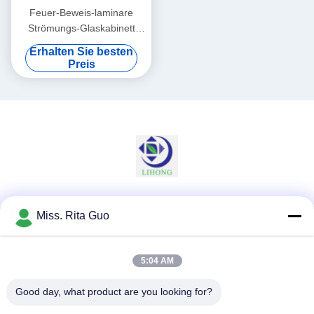
Feuer-Beweis-laminare
Strömungs-Glaskabinett
220v/110 V für
Erhalten Sie besten
photoelektrische
Preis
Aufforderung
Soziale Medien
Miss. Rita Guo
5:04 AM
Schnelle Kontaktaufnahme
Good day, what product are you looking for?
Tel.