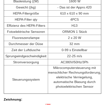
Blasleistung ((W)
1600 W
Gewicht ((kg)
- Das ist der Appro.420
HEPA-Filtergröße
610 x 610 x 90 mm
HEPA-Filter qty
4PCS
Effizienz des HEPA-Filters
H13
Fotoelektrische Sensoren
ORMON 1 Stück
Fluoreszenzlampe
2 x 20 W
Durchmesser der Düse
32 mm
Zeit der Luftdusche
0-99 s Einstellbar
Sprungwindgeschwindigkeit
22-25 m/s
Stromversorgung
AC380V/50Hz/3Ph
Mikrocomputersteuerung mit
menschlicher Rechnungsforderung,
elektrische Verriegelung,
Steuerungssystem
automatische Blasung durch
photoelektrischen Sensor
Zeichnung: