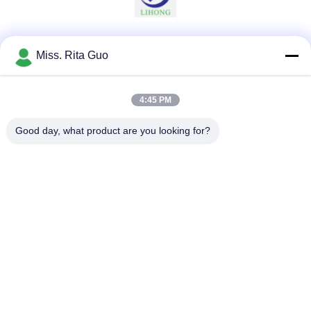
Soziale Medien
Miss. Rita Guo
4:45 PM
Schnelle Kontaktaufnahme
Good day, what product are you looking for?
Tel.
86-769-22037338
E-Mail-Adresse
sales-guo@zsfilters.com
Anschrift
Nr. 3 Wusong Zhi Road, Bezirk Dongcheng, Stadt
Dongguan, Guangdong, China 523118
Datenschutzrichtlinie
|
Sitemap