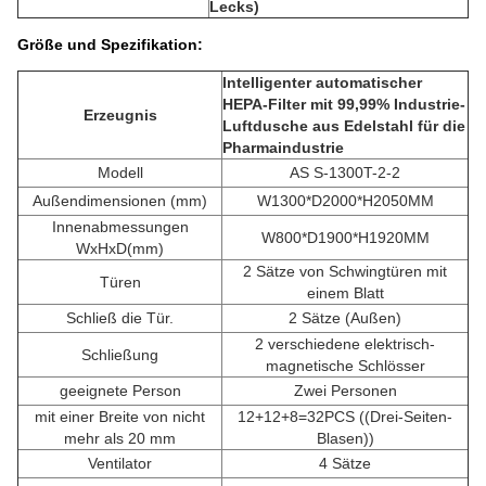
Lecks)
Größe und Spezifikation:
Intelligenter automatischer
HEPA-Filter mit 99,99% Industrie-
Erzeugnis
Luftdusche aus Edelstahl für die
Pharmaindustrie
Modell
AS S-1300T-2-2
Außendimensionen (mm)
W1300*D2000*H2050MM
Innenabmessungen
W800*D1900*H1920MM
WxHxD(mm)
2 Sätze von Schwingtüren mit
Türen
einem Blatt
Schließ die Tür.
2 Sätze (Außen)
2 verschiedene elektrisch-
Schließung
magnetische Schlösser
geeignete Person
Zwei Personen
mit einer Breite von nicht
12+12+8=32PCS ((Drei-Seiten-
mehr als 20 mm
Blasen))
Ventilator
4 Sätze