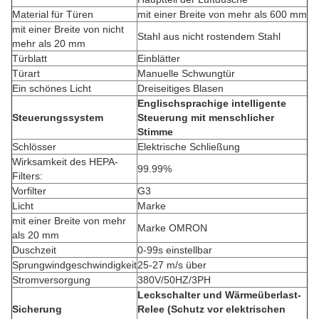
Material für Türen
mit einer Breite von mehr als 600 mm
mit einer Breite von nicht
Stahl aus nicht rostendem Stahl
mehr als 20 mm
Türblatt
Einblätter
Türart
Manuelle Schwungtür
Ein schönes Licht
Dreiseitiges Blasen
Englischsprachige intelligente
Steuerungssystem
Steuerung mit menschlicher
Stimme
Schlösser
Elektrische Schließung
Wirksamkeit des HEPA-
99.99%
Filters:
Vorfilter
G3
Licht
Marke
mit einer Breite von mehr
Marke OMRON
als 20 mm
Duschzeit
0-99s einstellbar
Sprungwindgeschwindigkeit
25-27 m/s über
Stromversorgung
380V/50HZ/3PH
Leckschalter und Wärmeüberlast-
Sicherung
Relee (Schutz vor elektrischen