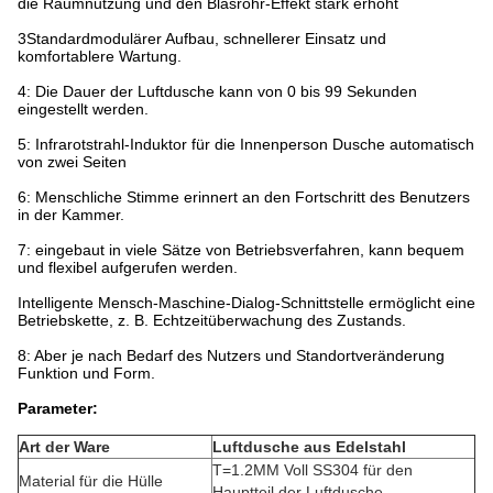
die Raumnutzung und den Blasrohr-Effekt stark erhöht
3Standardmodulärer Aufbau, schnellerer Einsatz und
komfortablere Wartung.
4: Die Dauer der Luftdusche kann von 0 bis 99 Sekunden
eingestellt werden.
5: Infrarotstrahl-Induktor für die Innenperson Dusche automatisch
von zwei Seiten
6: Menschliche Stimme erinnert an den Fortschritt des Benutzers
in der Kammer.
7: eingebaut in viele Sätze von Betriebsverfahren, kann bequem
und flexibel aufgerufen werden.
Intelligente Mensch-Maschine-Dialog-Schnittstelle ermöglicht eine
Betriebskette, z. B. Echtzeitüberwachung des Zustands.
8: Aber je nach Bedarf des Nutzers und Standortveränderung
Funktion und Form.
Parameter:
Art der Ware
Luftdusche aus Edelstahl
T=1.2MM Voll SS304 für den
Material für die Hülle
Hauptteil der Luftdusche