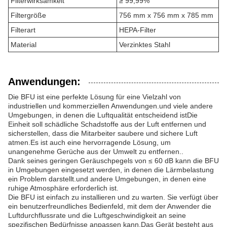
Filterwirksamkeit
≥ 99,99%
Filtergröße
756 mm x 756 mm x 785 mm
Filterart
HEPA-Filter
Material
Verzinktes Stahl
Anwendungen:
Die BFU ist eine perfekte Lösung für eine Vielzahl von
industriellen und kommerziellen Anwendungen.und viele andere
Umgebungen, in denen die Luftqualität entscheidend istDie
Einheit soll schädliche Schadstoffe aus der Luft entfernen und
sicherstellen, dass die Mitarbeiter saubere und sichere Luft
atmen.Es ist auch eine hervorragende Lösung, um
unangenehme Gerüche aus der Umwelt zu entfernen..
Dank seines geringen Geräuschpegels von ≤ 60 dB kann die BFU
in Umgebungen eingesetzt werden, in denen die Lärmbelastung
ein Problem darstellt.und andere Umgebungen, in denen eine
ruhige Atmosphäre erforderlich ist.
Die BFU ist einfach zu installieren und zu warten. Sie verfügt über
ein benutzerfreundliches Bedienfeld, mit dem der Anwender die
Luftdurchflussrate und die Luftgeschwindigkeit an seine
spezifischen Bedürfnisse anpassen kann.Das Gerät besteht aus