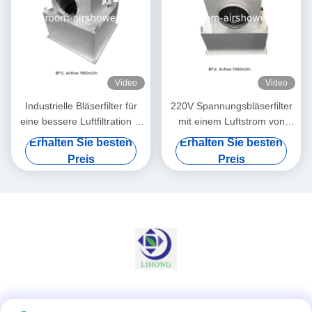
Video
Video
Industrielle Bläserfilter für
220V Spannungsbläserfilter
eine bessere Luftfiltration in
mit einem Luftstrom von
Fabriken
1500 M3/h und einem
Erhalten Sie besten
Erhalten Sie besten
Geräuschpegel von ≤ 60 dB
Preis
Preis
Soziale Medien