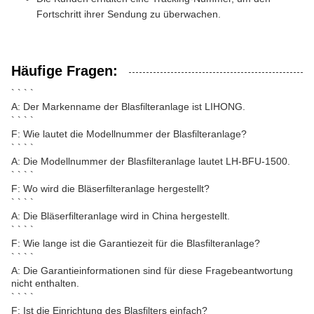
Fortschritt ihrer Sendung zu überwachen.
Häufige Fragen:
` ` ` `
A: Der Markenname der Blasfilteranlage ist LIHONG.
` ` ` `
F: Wie lautet die Modellnummer der Blasfilteranlage?
` ` ` `
A: Die Modellnummer der Blasfilteranlage lautet LH-BFU-1500.
` ` ` `
F: Wo wird die Bläserfilteranlage hergestellt?
` ` ` `
A: Die Bläserfilteranlage wird in China hergestellt.
` ` ` `
F: Wie lange ist die Garantiezeit für die Blasfilteranlage?
` ` ` `
A: Die Garantieinformationen sind für diese Fragebeantwortung
nicht enthalten.
` ` ` `
F: Ist die Einrichtung des Blasfilters einfach?