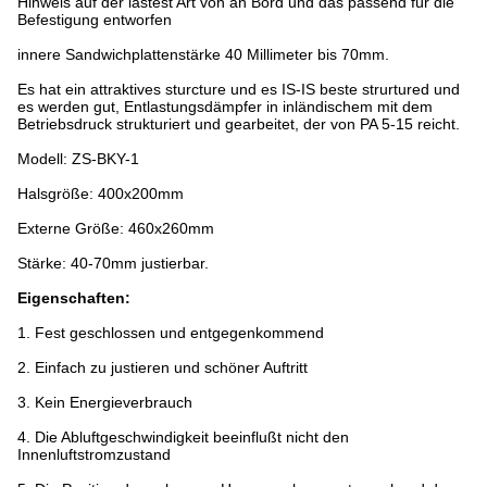
Hinweis auf der lastest Art von an Bord und das passend für die
Befestigung entworfen
innere Sandwichplattenstärke 40 Millimeter bis 70mm.
Es hat ein attraktives sturcture und es IS-IS beste strurtured und
es werden gut, Entlastungsdämpfer in inländischem mit dem
Betriebsdruck strukturiert und gearbeitet, der von PA 5-15 reicht.
Modell: ZS-BKY-1
Halsgröße: 400x200mm
Externe Größe: 460x260mm
Stärke: 40-70mm justierbar.
Eigenschaften:
1. Fest geschlossen und entgegenkommend
2. Einfach zu justieren und schöner Auftritt
3. Kein Energieverbrauch
4. Die Abluftgeschwindigkeit beeinflußt nicht den
Innenluftstromzustand