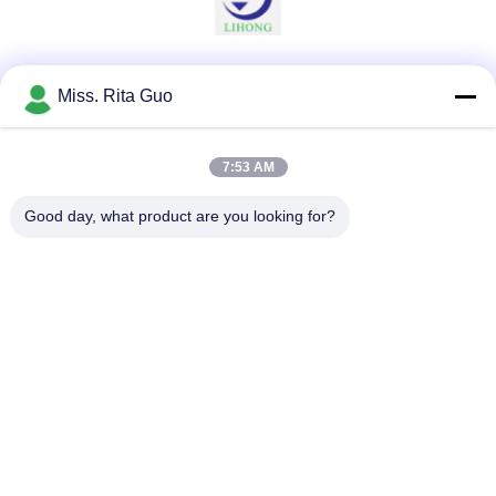
Soziale Medien
Miss. Rita Guo
7:53 AM
Schnelle Kontaktaufnahme
Good day, what product are you looking for?
Tel.
86-769-22037338
E-Mail-Adresse
sales-guo@zsfilters.com
Anschrift
Nr. 3 Wusong Zhi Road, Bezirk Dongcheng, Stadt
Dongguan, Guangdong, China 523118