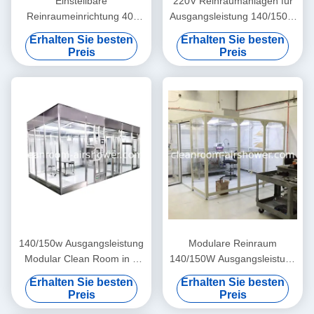
Einstellbare
220V Reinraumanlagen für
Reinraumeinrichtung 40-
Ausgangsleistung 140/150W
70mm Dicke, 2 Einheiten,
und 8-Farben-
Erhalten Sie besten
Erhalten Sie besten
Griff 304 SUS,
Nummernreinigung
Preis
Preis
Abwärtsströmungsgeschwindigkeit
von 0,35 m/s
140/150w Ausgangsleistung
Modulare Reinraum
Modular Clean Room in 8
140/150W Ausgangsleistung
Farben Nummer für die
220V Stromanschluss für
Erhalten Sie besten
Erhalten Sie besten
Herstellung von
Standards und Leistung
Preis
Preis
Medizinprodukten