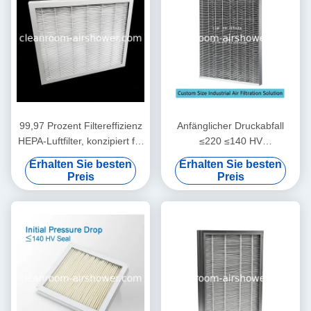
99,97 Prozent Filtereffizienz
Anfänglicher Druckabfall
HEPA-Luftfilter, konzipiert für
≤220 ≤140 HV
HEPA-Filterbox,
Partikelluftfilter 1220 610
Erhalten Sie besten
Erhalten Sie besten
Betriebstemperatur 80 Grad
150mm Maßgeschneiderte
Preis
Preis
Celsius
Industrieluftfilterlösung