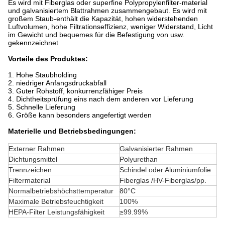
Es wird mit Fiberglas oder superfine Polypropylenfilter-material
und galvanisiertem Blattrahmen zusammengebaut. Es wird mit
großem Staub-enthält die Kapazität, hohen widerstehenden
Luftvolumen, hohe Filtrationseffizienz, weniger Widerstand, Licht
im Gewicht und bequemes für die Befestigung von usw.
gekennzeichnet
Vorteile des Produktes:
1.
Hohe Staubholding
2. niedriger Anfangsdruckabfall
3. Guter Rohstoff, konkurrenzfähiger Preis
4. Dichtheitsprüfung eins nach dem anderen vor Lieferung
5. Schnelle Lieferung
6. Größe kann besonders angefertigt werden
Materielle und Betriebsbedingungen:
Externer Rahmen
Galvanisierter Rahmen
Dichtungsmittel
Polyurethan
Trennzeichen
Schindel oder Aluminiumfolie
Filtermaterial
Fiberglas /HV-Fiberglas/pp.
Normalbetriebshöchsttemperatur
80°C
Maximale Betriebsfeuchtigkeit
100%
HEPA-Filter Leistungsfähigkeit
≥99.99%