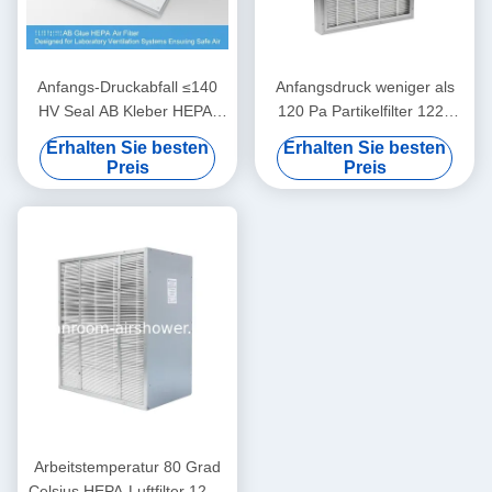
Anfangs-Druckabfall ≤140
Anfangsdruck weniger als
HV Seal AB Kleber HEPA-
120 Pa Partikelfilter 1220
Luftfilter, konzipiert für
610 150 mm Maßgrößen für
Erhalten Sie besten
Erhalten Sie besten
Laborbelüftungssysteme, die
die Luftfiltration in
Preis
Preis
sichere Luft gewährleisten
medizinischen Einrichtungen
Arbeitstemperatur 80 Grad
Celsius HEPA-Luftfilter 12 kg