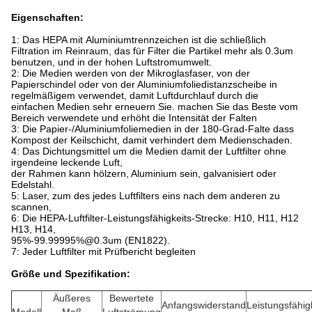
Eigenschaften:
1: Das HEPA mit Aluminiumtrennzeichen ist die schließlich
Filtration im Reinraum, das für Filter die Partikel mehr als 0.3um
benutzen, und in der hohen Luftstromumwelt.
2: Die Medien werden von der Mikroglasfaser, von der
Papierschindel oder von der Aluminiumfoliedistanzscheibe in
regelmäßigem verwendet, damit Luftdurchlauf durch die
einfachen Medien sehr erneuern Sie. machen Sie das Beste vom
Bereich verwendete und erhöht die Intensität der Falten
3: Die Papier-/Aluminiumfoliemedien in der 180-Grad-Falte dass
Kompost der Keilschicht, damit verhindert dem Medienschaden.
4: Das Dichtungsmittel um die Medien damit der Luftfilter ohne
irgendeine leckende Luft,
der Rahmen kann hölzern, Aluminium sein, galvanisiert oder
Edelstahl.
5: Laser, zum des jedes Luftfilters eins nach dem anderen zu
scannen,
6: Die HEPA-Luftfilter-Leistungsfähigkeits-Strecke: H10, H11, H12
H13, H14,
95%-99.99995%@0.3um (EN1822).
7: Jeder Luftfilter mit Prüfbericht begleiten
Größe und Spezifikation:
Äußeres
Bewertete
Anfangswiderstand
Leistungsfähig