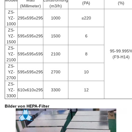
Modell
Maß
Luftströmung
(PA)
(%)
(Millimeter)
(m3/h)
ZS-
YZ-
295x595x295
1000
≤220
1000
ZS-
YZ-
595x595x295
1500
6
1500
ZS-
95-99.995
YZ-
595x595x595
2100
8
(F9-H14)
2100
ZS-
YZ-
595x595x295
2700
10
2700
ZS-
YZ-
610x610x295
3300
12
3300
Bilder von HEPA-Filter