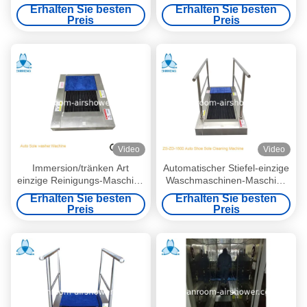
Waschmaschine des
Edelstahl-304 für Reinraum
Erhalten Sie besten
Erhalten Sie besten
Edelstahl-304 für
Preis
Preis
Reinigungsschuhe
Video
Video
Immersion/tränken Art
Automatischer Stiefel-einzige
einzige Reinigungs-Maschine
Waschmaschinen-Maschine
innerhalb der Luft-Dusche
für Reinraum AC220V 50HZ
Erhalten Sie besten
Erhalten Sie besten
KEIN Handlauf
1PH
Preis
Preis