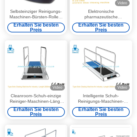
Video
Selbsteinziger Reinigungs-
Elektronische
Maschinen-Bürsten-Rollen-
pharmazeutische
Schuh-Hauptreiniger für
Reinigungs-Schuh-Reiniger-
Erhalten Sie besten
Erhalten Sie besten
Werbung/Haus
Maschine, beschuhen
Preis
Preis
einzigen Reiniger für
sauberere Fabrik
Video
Video
Cleanroom-Schuh-einzige
Intelligente Schuh-
Reiniger-Maschinen-Länge
Reinigungs-Maschinen-
1M für eine Person 20W
Länge 2M für viele Leute-
Erhalten Sie besten
Erhalten Sie besten
Edelstahl 304
Preis
Preis