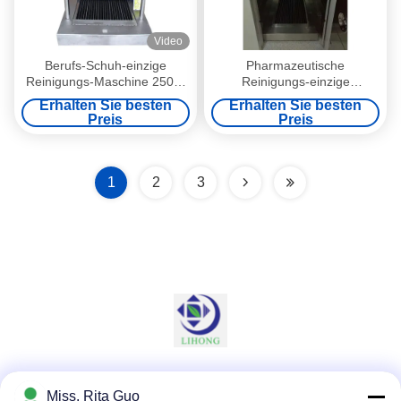
Video
Berufs-Schuh-einzige
Pharmazeutische
Reinigungs-Maschine 250W
Reinigungs-einzige
220V für Fabrik oder
Reinigungs-
Erhalten Sie besten
Erhalten Sie besten
Krankenhaus
Maschine/Waschmaschine
Preis
Preis
für Gebäudereinigungs-
Produkte
1
2
3
Soziale Medien
Miss. Rita Guo