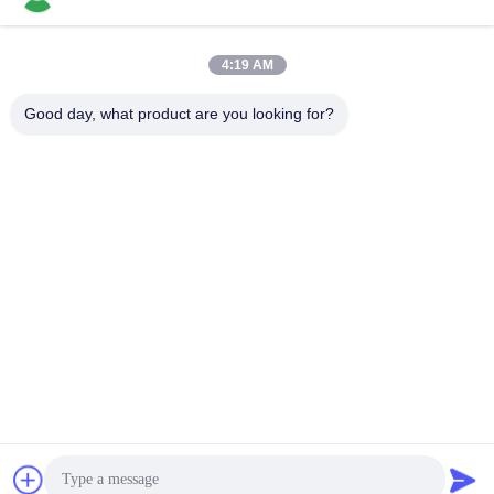
4:19 AM
Schnelle Kontaktaufnahme
Good day, what product are you looking for?
Tel.
86-769-22037338
E-Mail-Adresse
sales-guo@zsfilters.com
Anschrift
Nr. 3 Wusong Zhi Road, Bezirk Dongcheng, Stadt
Dongguan, Guangdong, China 523118
Datenschutzrichtlinie
|
Sitemap
China gut Qualität Cleanroom-Luft-Dusche Lieferant.
Urheberrecht © 2016-2026 DONGGUAN LIHONG CLEANROOM
CO., LTD . Alle Rechte vorbehalten.