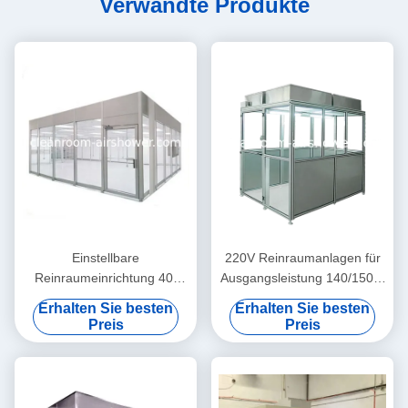
Verwandte Produkte
Einstellbare
220V Reinraumanlagen für
Reinraumeinrichtung 40-
Ausgangsleistung 140/150W
70mm Dicke, 2 Einheiten,
und 8-Farben-
Erhalten Sie besten
Erhalten Sie besten
Griff 304 SUS,
Nummernreinigung
Preis
Preis
Abwärtsströmungsgeschwindigkeit
von 0,35 m/s