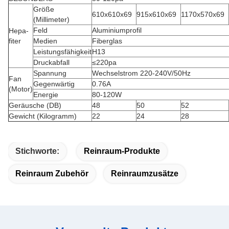
Größe
610x610x69
915x610x69
1170x570x69
(Millimeter)
Feld
Aluminiumprofil
Hepa-
fiter
Medien
Fiberglas
Leistungsfähigkeit
H13
Druckabfall
≤220pa
Spannung
Wechselstrom 220-240V/50Hz
Fan
Gegenwärtig
0.76A
(Motor)
Energie
80-120W
Geräusche (DB)
48
50
52
Gewicht (Kilogramm)
22
24
28
Stichworte:
Reinraum-Produkte
Reinraum Zubehör
Reinraumzusätze