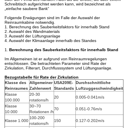
Schreibtisch aufgerichtet werden kann, wird bezeichnet als
„einfache saubere Bank“
Folgende Erwägungen sind im Falle der Auswahl der
Reinraumkabine notwendig.
1. Berechnung des Sauberkeitsfaktors für innerhalb Stand
2. Auswahl des Wandmaterials
3. Auswahl der Lüftungsanlage
4. Auswahl der Klimaanlage innerhalb des Standes
1.
Berechnung des Sauberkeitsfaktors für innerhalb Stand
Im Allgemeinen ist er aufgrund von Reinraumregelungen
entschlossen. Die betrachteten Parameter sind Rate der
Zirkulation, Filterart, Durchflusssystem und Lüftungsanlage.
Bezugstabelle für Rate der Zirkulation
Klasse des
Allgemeiner
USA209E-
Durchschnittliche
Reinraumes
Zahlenwert
Standards
Luftzuggeschwindigkeit
Klasse
20-30
20
0.005-0.041m/s
100.000
rotations/h
Klasse
30~70
70
0.051-0.76m/s
10.000
Rotationen /h
100-200
Klasse 1.000
150
0.127-0.202m/s
rotations/h