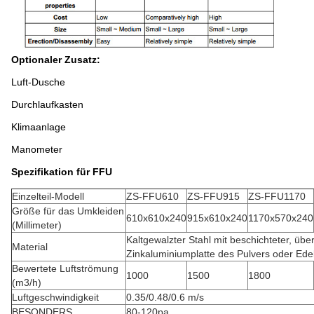
Optionaler Zusatz:
Luft-Dusche
Durchlaufkasten
Klimaanlage
Manometer
Spezifikation für FFU
Einzelteil-Modell
ZS-FFU610
ZS-FFU915
ZS-FFU1170
Größe für das Umkleiden
610x610x240
915x610x240
1170x570x240
(Millimeter)
Kaltgewalzter Stahl mit beschichteter, üb
Material
Zinkaluminiumplatte des Pulvers oder Ede
Bewertete Luftströmung
1000
1500
1800
(m3/h)
Luftgeschwindigkeit
0.35/0.48/0.6 m/s
BESONDERS
80-120pa