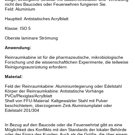
nicht des Baucodes oder Feuerwehren fungieren Sie.
Feld: Aluminium
Hauptteil: Antistatisches Acrylblatt
Klasse: ISO 5
Oberste laminare Strömung
Anwendung:
Reinraumkabine ist für die pharmazeutische, mikrobiologische
Forschung und die wissenschaftlichen Experimente, die teilweise
Reinigungsausrüstung erfordern.
Material:
Feld der Reinraumkabine: Aluminiumlegierung oder Edelstahl
Körper der Reinraumkabine: Antistatische Vorhänge
PVCs/Plexiglas/Acrylblatt
Shell von FFU-Material: Kaltgewalzter Stahl mit Pulver
beschichtetem, überzogenem Zink Aluminiumplatet oder
Edelstahl 201/304
In Bezug auf den Baucode oder die Feuerwehrtat gibt es eine
Möglichkeit des Konflikts mit den Standards der lokaler Behörde
oder der Firma des Kunden. Auch als die Größe, die über einem