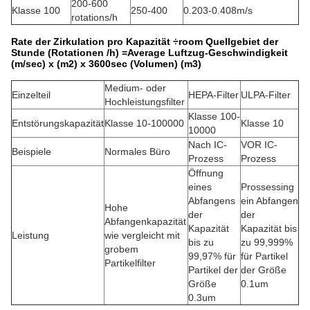
200-600
Klasse 100
250-400
0.203-0.408m/s
rotations/h
Rate der Zirkulation pro Kapazität ÷room Quellgebiet der
Stunde (Rotationen /h) =Average Luftzug-Geschwindigkeit
(m/sec) x (m2) x 3600sec (Volumen) (m3)
Medium- oder
Einzelteil
HEPA-Filter
ULPA-Filter
Hochleistungsfilter
Klasse 100-
Entstörungskapazität
Klasse 10-100000
Klasse 10
10000
Nach IC-
VOR IC-
Beispiele
Normales Büro
Prozess
Prozess
Öffnung
eines
Prossessing
Abfangens
ein Abfangen
Hohe
der
der
Abfangenkapazität
Kapazität
Kapazität bis
Leistung
wie vergleicht mit
bis zu
zu 99,999%
grobem
99,97% für
für Partikel
Partikelfilter
Partikel der
der Größe
Größe
0.1um
0.3um