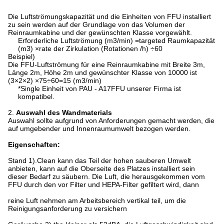
Die Luftströmungskapazität und die Einheiten von FFU installiert
zu sein werden auf der Grundlage von das Volumen der
Reinraumkabine und der gewünschten Klasse vorgewählt.
Erforderliche Luftströmung (m3/min) =targeted Raumkapazität
(m3) ×rate der Zirkulation (Rotationen /h) ÷60
Beispiel)
Die FFU-Luftströmung für eine Reinraumkabine mit Breite 3m,
Länge 2m, Höhe 2m und gewünschter Klasse von 10000 ist
(3×2×2) ×75÷60=15 (m3/min)
*Single Einheit von PAU - A17FFU unserer Firma ist
kompatibel.
2.
Auswahl des Wandmaterials
Auswahl sollte aufgrund von Anforderungen gemacht werden, die
auf umgebender und Innenraumumwelt bezogen werden.
Eigenschaften:
Stand 1).Clean kann das Teil der hohen sauberen Umwelt
anbieten, kann auf die Oberseite des Platzes installiert sein
dieser Bedarf zu säubern. Die Luft, die herausgekommen vom
FFU durch den vor Filter und HEPA-Filter gefiltert wird, dann
reine Luft nehmen am Arbeitsbereich vertikal teil, um die
Reinigungsanforderung zu versichern